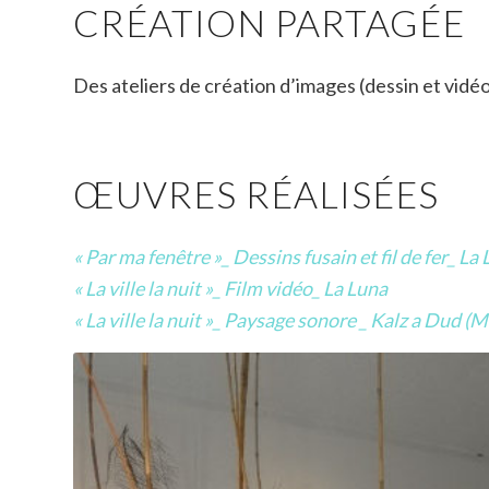
CRÉATION PARTAGÉE
Des ateliers de création d’images (dessin et vidéo
ŒUVRES RÉALISÉES
« Par ma fenêtre »_ Dessins fusain et fil de fer_ 
« La ville la nuit »_ Film vidéo_ La Luna
« La ville la nuit »_ Paysage sonore _ Kalz a Dud (M