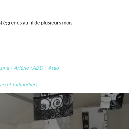
) égrenés au fil de plusieurs mois.
La Luna + Arlène +ABD + Atao
arcel Taillandier)